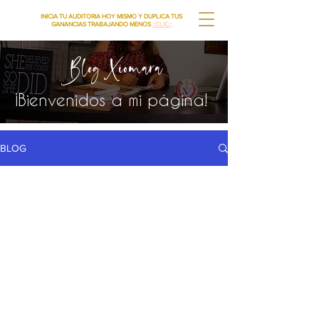
INICIA TU AUDITORIA HOY MISMO Y DUPLICA TUS
GANANCIAS TRABAJANDO MENOS
::CLIC::
Blog Xiomara
¡Bienvenidos a mi página!
BLOG