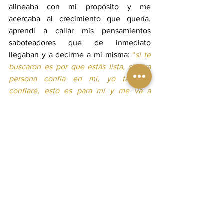
alineaba con mi propósito y me 
acercaba al crecimiento que quería, 
aprendí a callar mis pensamientos 
saboteadores que de inmediato 
llegaban y a decirme a mí misma: 
“
si te 
buscaron es por que estás lista, si otra 
persona confía en mí, yo también 
confiaré, esto es para mí y me va a 
encantar
.”
 Y como tu cerebro cree justo 
lo que le dices, mis emociones 
comenzaron a cambiar, el miedo se 
comenzaba a convertir en emoción y las 
cosas comenzaron a suceder. Ha sido la 
mejor vía para desarrollar nuevas 
capacidades y adaptar mi cerebro a 
pensar en grande y no ponerme límites.  
¿El miedo? Sigue ahí, siempre regresa, 
pero tiene que caerme atrás porque 
avanzo sin mirarlo. Dejar al miedo tomar 