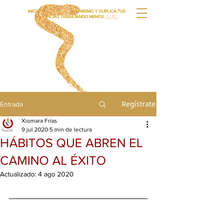
INICIA TU AUDITORIA HOY MISMO Y DUPLICA TUS
GANANCIAS TRABAJANDO MENOS
::CLIC::
Regístrate
Entrada
Xiomara Frías
9 jul 2020
5 min de lectura
HÁBITOS QUE ABREN EL
CAMINO AL ÉXITO
Actualizado:
4 ago 2020