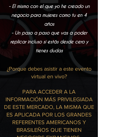
- El mismo con el que yo he creado un
negocio para mujeres como tu en 4
años
- Un paso a paso que vas a poder
replicar incluso si estás desde cero y
tienes dudas
¿Porque debes asistir a este evento
virtual en vivo?
PARA ACCEDER A LA
INFORMACIÓN MÁS PRIVILEGIADA
DE ESTE MERCADO, LA MISMA QUE
ES APLICADA POR LOS GRANDES
REFERENTES AMERICANOS Y
BRASILEÑOS QUE TIENEN