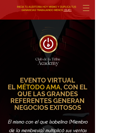
INICIA TU AUDITORIA HOY MISMO Y DUPLICA TUS
GANANCIAS TRABAJANDO MENOS
::CLIC::
EVENTO VIRTUAL
EL
MÉTODO AMA
, CON EL
QUE LAS GRANDES
REFERENTES GENERAN
NEGOCIOS EXITOSOS
El mismo con el que Isobelina (Miembro
de la membresía) multiplicó sus ventas